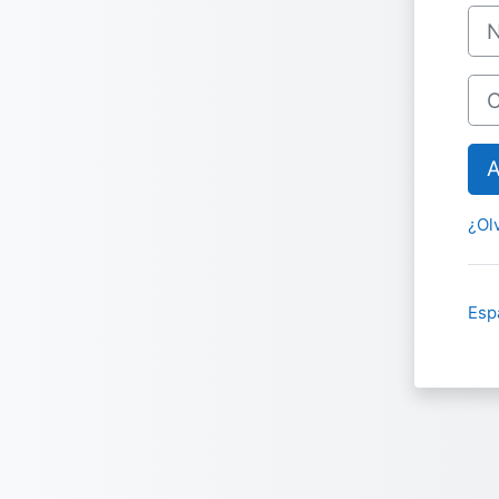
Nom
Con
A
¿Ol
Espa