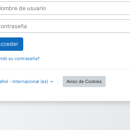
bre de usuario
traseña
cceder
vidó su contraseña?
ñol - Internacional ‎(es)‎
Aviso de Cookies